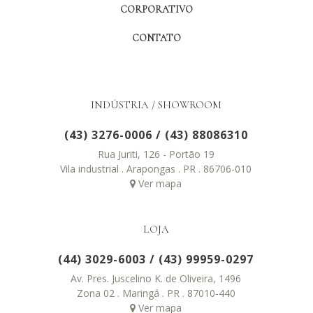
CORPORATIVO
CONTATO
INDÚSTRIA / SHOWROOM
(43) 3276-0006
/
(43) 88086310
Rua Juriti, 126 - Portão 19
Vila industrial . Arapongas . PR . 86706-010
Ver mapa
LOJA
(44) 3029-6003
/
(43) 99959-0297
Av. Pres. Juscelino K. de Oliveira, 1496
Zona 02 . Maringá . PR . 87010-440
Ver mapa