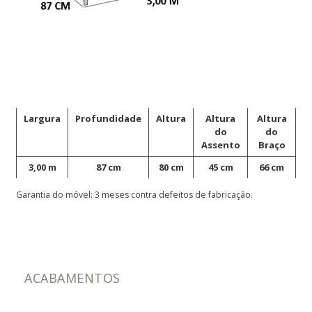
Largura
Profundidade
Altura
Altura
Altura
do
do
Assento
Braço
3,00 m
87 cm
80 cm
45 cm
66 cm
Garantia do móvel: 3 meses contra defeitos de fabricação.
ACABAMENTOS