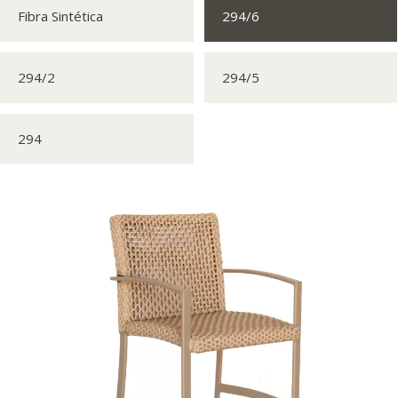
Fibra Sintética
294/6
294/2
294/5
294