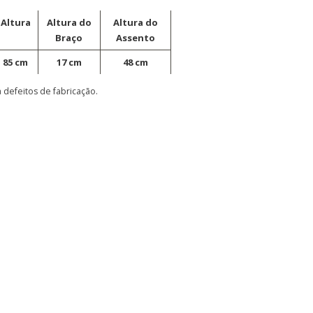
Altura
Altura do
Altura do
Braço
Assento
85 cm
17 cm
48 cm
 defeitos de fabricação.