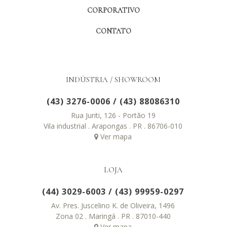
CORPORATIVO
CONTATO
INDÚSTRIA / SHOWROOM
(43) 3276-0006
/
(43) 88086310
Rua Juriti, 126 - Portão 19
Vila industrial . Arapongas . PR . 86706-010
Ver mapa
LOJA
(44) 3029-6003
/
(43) 99959-0297
Av. Pres. Juscelino K. de Oliveira, 1496
Zona 02 . Maringá . PR . 87010-440
Ver mapa