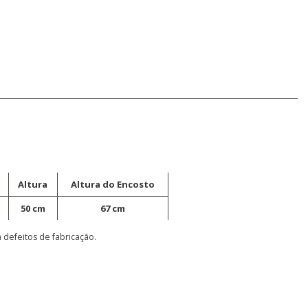
Altura
Altura do Encosto
50 cm
67 cm
 defeitos de fabricação.