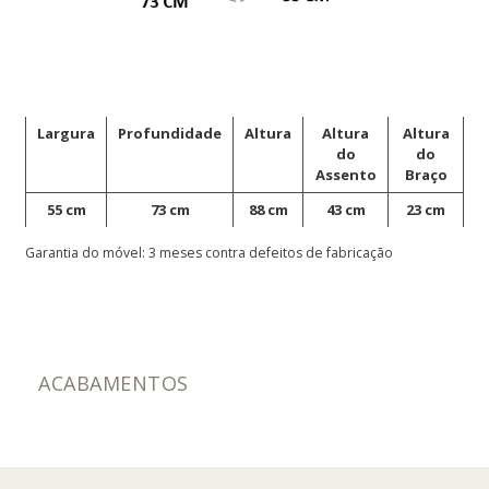
Largura
Profundidade
Altura
Altura
Altura
do
do
Assento
Braço
55 cm
73 cm
88 cm
43 cm
23 cm
Garantia do móvel: 3 meses contra defeitos de fabricação
ACABAMENTOS