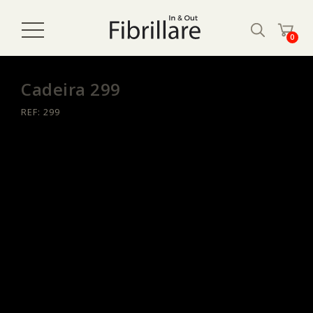
0
Cadeira 299
REF: 299